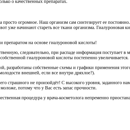
только о качественных препаратах.
а просто огромное. Наш организм сам синтезирует ее постоянно.
от уже начинают стареть все ткани организма. Гиалуроновая ки
и препаратом на основе гиалуроновой кислоты!
твенную, следовательно, при распаде информация поступает в м
 собственной гиалуроновой кислоты постепенно увеличивается.
, разработаны собственные схемы и графики применения этого 
молодости внешней, если все внутри дряхлое?).
ничего страшного не произойдёт! С высокого уровня, заданного н
 моложе, потому что у Вас есть запас прочности.
ственная процедура у врача-косметолога непременно приостана