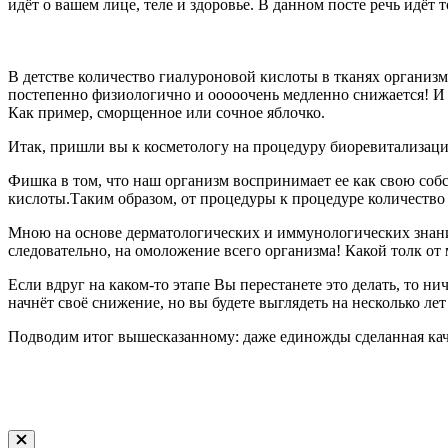
идёт о вашем лице, теле и здоровье. В данном посте речь идёт 
В детстве количество гиалуроновой кислоты в тканях организм
постепенно физиологично и ооооочень медленно снижается! И в
Как пример, сморщенное или сочное яблочко.
Итак, пришли вы к косметологу на процедуру биоревитализаци
Фишка в том, что наш организм воспринимает ее как свою собс
кислоты.Таким образом, от процедуры к процедуре количество
Мною на основе дерматологических и иммунологических знаний
следовательно, на омоложение всего организма! Какой толк от 
Если вдруг на каком-то этапе Вы перестанете это делать, то 
начнёт своё снижение, но вы будете выглядеть на несколько лет
Подводим итог вышесказанному: даже единожды сделанная каче