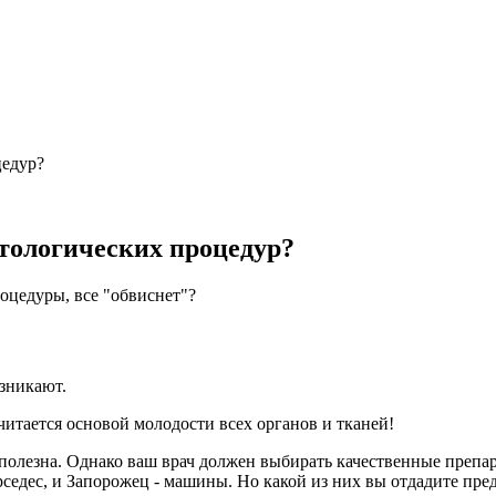
цедур?
тологических процедур?
роцедуры, все "обвиснет"?
зникают.
читается основой молодости всех органов и тканей!
а полезна. Однако ваш врач должен выбирать качественные препар
седес, и Запорожец - машины. Но какой из них вы отдадите пред