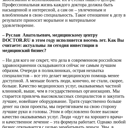
Профессиональная жизнь каждого доктора должна быть
насыщенной и интересной, а сам он – увлеченным и
влюбленным в свою специальность. Такое отношение к делу в
результате приносит моральное и материальное
удовлетворение.
– Руслан Анатольевич, медицинскому центру
DOCTOR.RU в этом году исполняется восемь лет. Как Вы
считаете: актуальны ли сегодня инвестиции в
медицинский бизнес?
– Ни для кого не секрет, что дела в современном российском
здравоохранении складываются сейчас не самым лучшим
образом. Очереди в поликлиниках, острая нехватка
специалистов – все это делает медицинскую помощь менее
доступной. А меньше болеть люди, конечно, не стали, скорее,
больше. Качество медицинских услуг, оказываемых частной
клиникой, выше, чем в государственных организациях. Мы
старается привлечь высококлассных специалистов и закупить
лучшее, новейшее оборудование. Тратя существенно больше
денег на свои проекты, мы перетягиваем на свою сторону
лучшие руки и головы. Этим и обусловлено более высокое
качество оказываемых услуг. Люди «идут на хорошего врача»
и качественное лечение – эта формула работает. Однако любой
бизнес открывается с целью зарабатывать деньги. Увы, в