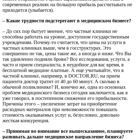
современных реалиях на большую прибыль рассчитывать не
приходится (улыбается).
– Какие трудности подстерегают в медицинском бизнесе?
– До сих пор бытует мнение, что частные клиники не
способны работать на уровне, доступном государственным
учреждениям. Почему-то считается, что цены на услуги в
частных клиниках выше, чем в госструктурах. Это
совершенно не так, цены такие же, а иногда и ниже. Что Вы
так удивленно подняли брови? Все исследования, услуги, а
часто и прием специалиста, в неудобное для вас время, в
бесплатной медицине платные. А еще учитывайте, что в
частной клинике, например, в DOCTOR.RU, на прием
пациента доктор тратит от 40 до 60 минут. А сколько в
обычной поликлинике? И, конечно же, одна из основных
проблем медицинского бизнеса сегодня заключается, как я
уже говорил, в постепенном снижении его прибыльности.
Причины этого – увеличение затрат на приобретение
расходных материалов при невозможности повышать
стоимость оказываемых услуг и, безусловно, довольно
жесткая конкуренция.
– Принимая во внимание все вышесказанное, планируете
развивать дальше медицинское направление бизнеса?