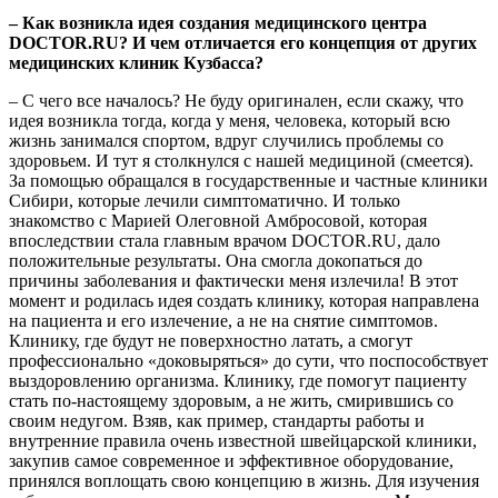
– Как возникла идея создания медицинского центра
DOCTOR.RU? И чем отличается его концепция от других
медицинских клиник Кузбасса?
– С чего все началось? Не буду оригинален, если скажу, что
идея возникла тогда, когда у меня, человека, который всю
жизнь занимался спортом, вдруг случились проблемы со
здоровьем. И тут я столкнулся с нашей медициной (смеется).
За помощью обращался в государственные и частные клиники
Сибири, которые лечили симптоматично. И только
знакомство с Марией Олеговной Амбросовой, которая
впоследствии стала главным врачом DOCTOR.RU, дало
положительные результаты. Она смогла докопаться до
причины заболевания и фактически меня излечила! В этот
момент и родилась идея создать клинику, которая направлена
на пациента и его излечение, а не на снятие симптомов.
Клинику, где будут не поверхностно латать, а смогут
профессионально «доковыряться» до сути, что поспособствует
выздоровлению организма. Клинику, где помогут пациенту
стать по-настоящему здоровым, а не жить, смирившись со
своим недугом. Взяв, как пример, стандарты работы и
внутренние правила очень известной швейцарской клиники,
закупив самое современное и эффективное оборудование,
принялся воплощать свою концепцию в жизнь. Для изучения