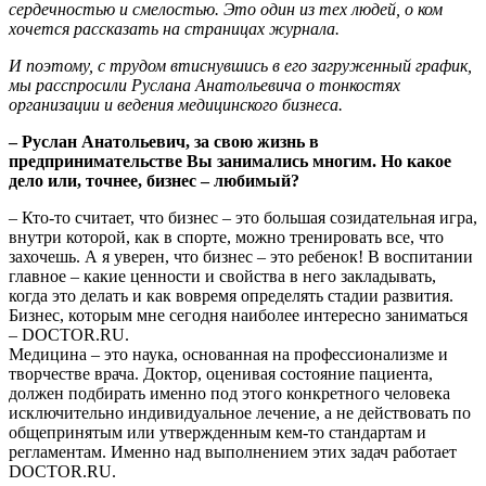
сердечностью и смелостью. Это один из тех людей, о ком
хочется рассказать на страницах журнала.
И поэтому, с трудом втиснувшись в его загруженный график,
мы расспросили Руслана Анатольевича о тонкостях
организации и ведения медицинского бизнеса.
– Руслан Анатольевич, за свою жизнь в
предпринимательстве Вы занимались многим. Но какое
дело или, точнее, бизнес – любимый?
– Кто-то считает, что бизнес – это большая созидательная игра,
внутри которой, как в спорте, можно тренировать все, что
захочешь. А я уверен, что бизнес – это ребенок! В воспитании
главное – какие ценности и свойства в него закладывать,
когда это делать и как вовремя определять стадии развития.
Бизнес, которым мне сегодня наиболее интересно заниматься
– DOCTOR.RU.
Медицина – это наука, основанная на профессионализме и
творчестве врача. Доктор, оценивая состояние пациента,
должен подбирать именно под этого конкретного человека
исключительно индивидуальное лечение, а не действовать по
общепринятым или утвержденным кем-то стандартам и
регламентам. Именно над выполнением этих задач работает
DOCTOR.RU.