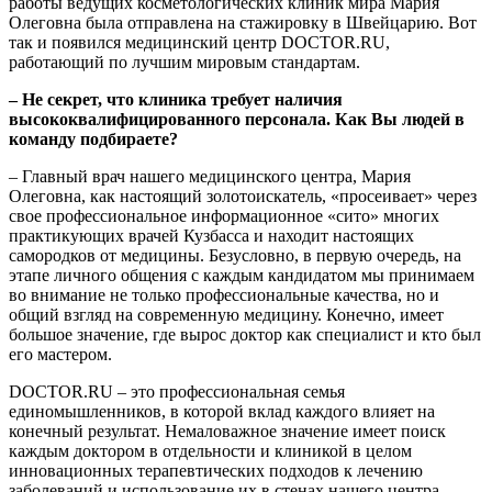
работы ведущих косметологических клиник мира Мария
Олеговна была отправлена на стажировку в Швейцарию. Вот
так и появился медицинский центр DOCTOR.RU,
работающий по лучшим мировым стандартам.
– Не секрет, что клиника требует наличия
высококвалифицированного персонала. Как Вы людей в
команду подбираете?
– Главный врач нашего медицинского центра, Мария
Олеговна, как настоящий золотоискатель, «просеивает» через
свое профессиональное информационное «сито» многих
практикующих врачей Кузбасса и находит настоящих
самородков от медицины. Безусловно, в первую очередь, на
этапе личного общения с каждым кандидатом мы принимаем
во внимание не только профессиональные качества, но и
общий взгляд на современную медицину. Конечно, имеет
большое значение, где вырос доктор как специалист и кто был
его мастером.
DOCTOR.RU – это профессиональная семья
единомышленников, в которой вклад каждого влияет на
конечный результат. Немаловажное значение имеет поиск
каждым доктором в отдельности и клиникой в целом
инновационных терапевтических подходов к лечению
заболеваний и использование их в стенах нашего центра.