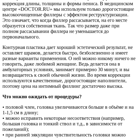
коррекция длины, толщины и формы пениса. В медицинском
центре «DOCTOR.RU» мы используем только дорогостоящие
высокоочищенные филлеры с эффектом реструктуризации.
Это означает, что когда филлер рассасывается, на его месте
образуется собственная ткань. Так что размер даже при
полном рассасывании филлера не уменьшается до
первоначального.
Контурная пластика дает хороший эстетический результат, не
оставляет шрамов, делается быстро, безболезненно и имеет
разные варианты применения. О ней можно никому ничего не
говорить, даже любимой женщине. Ведь делается она в
амбулаторных условиях, занимает примерно 30 минут, и вы
возвращаетесь к своей обычной жизни. Во время коррекции
используются качественные, дорогостоящие наполнители,
поэтому цена на интимный филлинг достаточно высока.
Что можно ожидать от процедуры?
• половой член, головка увеличиваются больше в объёме и на
1-1,5 см в длину;
• можно исправить некоторые несоответствия (например,
большая головка и тонкий ствол и т.д., в зависимости от
пожеланий);
• при ранней эякуляции чувствительность головки можно