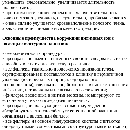
уменьшить, следовательно, увеличивается длительность
полового акта;
• при сложности с получением оргазма чувствительность
головки можно увеличить, следовательно, проблема решается;
• очень сильно улучшается кровенаполнение полового члена,
а как следствие – повышается качество эрекции;
Основные преимущества коррекции интимных зон с
помощью контурной пластики:
• безболезненность процедуры;
• препараты не имеют антигенных свойств, следовательно, не
способны вызвать аллергическую реакцию;
• все филлеры тщательно проверяются производителем,
сертифицированы и поставляются в клинику в герметичной
упаковке (в стерильных шприцах одноразового
использования), следовательно, безопасны в смысле занесения
инфекции, нетоксичны и не вызывают осложнений;
• филлеры, введенные в интимные зоны, не мигрируют, то
есть не могут вызвать деформацию пениса;
• препараты, использующиеся в пластике, медленно
абсорбируются, что способствует естественной адаптации
организма на введенный филлер;
• все филлеры на основе гиалуроновой кислоты считаются
биодоступными, совместимыми со структурой мягких тканей;