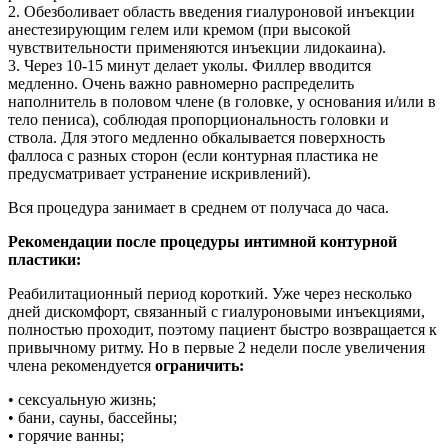
2. Обезболивает область введения гиалуроновой инъекции
анестезирующим гелем или кремом (при высокой
чувствительности применяются инъекции лидокаина).
3. Через 10-15 минут делает уколы. Филлер вводится
медленно. Очень важно равномерно распределить
наполнитель в половом члене (в головке, у основания и/или в
тело пениса), соблюдая пропорциональность головки и
ствола. Для этого медленно обкалывается поверхность
фаллоса с разных сторон (если контурная пластика не
предусматривает устранение искривлений).
Вся процедура занимает в среднем от получаса до часа.
Рекомендации после процедуры интимной контурной
пластики:
Реабилитационный период короткий. Уже через несколько
дней дискомфорт, связанный с гиалуроновыми инъекциями,
полностью проходит, поэтому пациент быстро возвращается к
привычному ритму. Но в первые 2 недели после увеличения
члена рекомендуется
ограничить:
• сексуальную жизнь;
• бани, сауны, бассейны;
• горячие ванны;