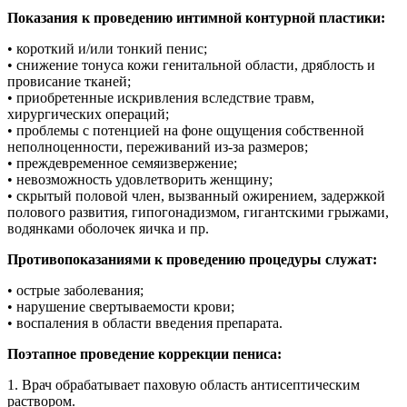
Показания к проведению интимной контурной пластики:
• короткий и/или тонкий пенис;
• снижение тонуса кожи генитальной области, дряблость и
провисание тканей;
• приобретенные искривления вследствие травм,
хирургических операций;
• проблемы с потенцией на фоне ощущения собственной
неполноценности, переживаний из-за размеров;
• преждевременное семяизвержение;
• невозможность удовлетворить женщину;
• скрытый половой член, вызванный ожирением, задержкой
полового развития, гипогонадизмом, гигантскими грыжами,
водянками оболочек яичка и пр.
Противопоказаниями к проведению процедуры служат:
• острые заболевания;
• нарушение свертываемости крови;
• воспаления в области введения препарата.
Поэтапное проведение коррекции пениса:
1. Врач обрабатывает паховую область антисептическим
раствором.