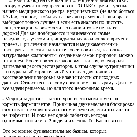
- Полный подбор на основании полноценной диагностики,
которую умеют интерпретировать ТОЛЬКО врачи – ученые
нашего медицинского центра, нутрицевтиков (не надо бояться
БАДов, главное, чтобы их назначали грамотно. Наши врачи
выбирают только лучшее и если есть аналоги по чистоте,
концентрации, усвояемости – за одно и то же не плати
дороже! Для вас подбираются и назначаются самые
передовые, с учетом индивидуальных дозировок и времени
приема. При лечении назначаются и медикаментозные
препараты. Но если вы хотите восстановиться, то только
натуральные компоненты, созданные самой природой, можно
питанием. Восстановление здоровья – тонкая, ювелирная,
длительная работа реставраторов, в этом случае нутрицевтики
– натуральный строительный материал для полного
восстановления здоровья вне зависимости от исходных
данных. Относитесь к своему организму как к храму. Для нас
все задачи решаемы. Но для этого необходимо время.
- Медицина достигла такого уровня, что можно меньше
кормить фармгигантов. Привычная двухнедельная блокировка
симптомов не является аналогом излечения, если только это
не инфекция. И пока нет одной таблетки, которая
одномоментно или за 2 недели излечила бы Вас от всего.
Это основные фундаментальные базисы, которые
используются в нашей работе.